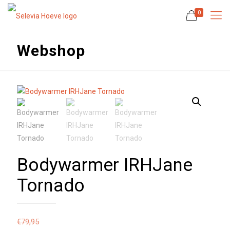
0
Webshop
Bodywarmer IRHJane
Tornado
€
79,95