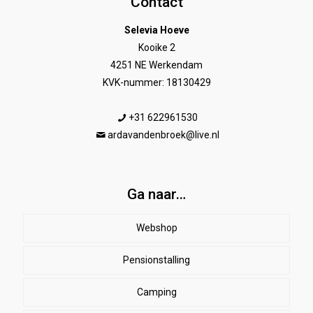
Contact
Selevia Hoeve
Kooike 2
4251 NE Werkendam
KVK-nummer: 18130429
+31 622961530
ardavandenbroek@live.nl
Ga naar…
Webshop
Pensionstalling
Paard
Beenbeschermers
Camping
Ruiter