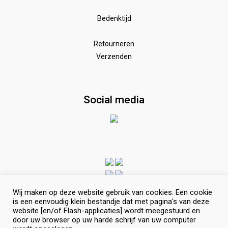
poetsen en toiletteren
pony dekjes
Bedenktijd
Wedstrijd
Speelgoed
Borstels
Retourneren
Verzenden
Zadeldekken & toebehoren
Shirt met korte mouwen
hoeven
glansspray en antiklit
Social media
Shampoos
vlechten en toiletteren
Wij maken op deze website gebruik van cookies. Een cookie
is een eenvoudig klein bestandje dat met pagina's van deze
website [en/of Flash-applicaties] wordt meegestuurd en
door uw browser op uw harde schrijf van uw computer