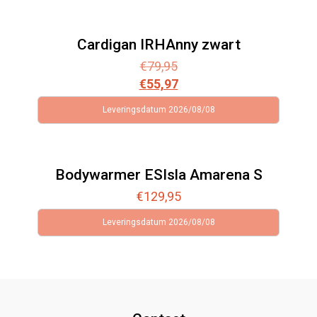
prijs
prijs
was:
is:
€59,95.
€30,00.
Cardigan IRHAnny zwart
€
79,95
€
55,97
Leveringsdatum 2026/08/08
Bodywarmer ESIsla Amarena S
€
129,95
Leveringsdatum 2026/08/08