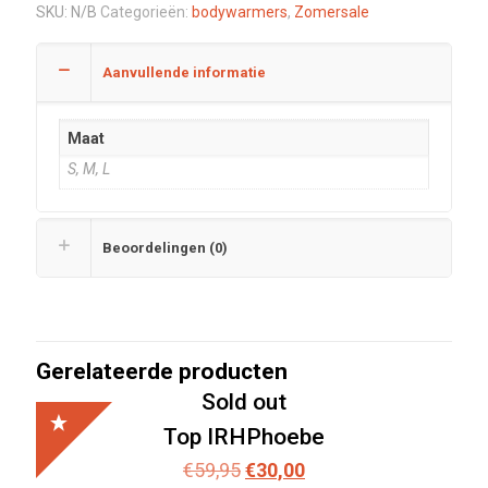
SKU:
N/B
Categorieën:
bodywarmers
,
Zomersale
Aanvullende informatie
Maat
S, M, L
Beoordelingen (0)
Gerelateerde producten
Sold out
Top IRHPhoebe
Oorspronkelijke
Huidige
€
59,95
€
30,00