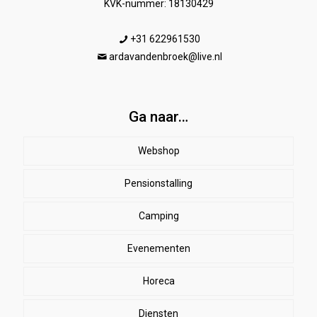
KVK-nummer: 18130429
+31 622961530
ardavandenbroek@live.nl
Ga naar…
Webshop
Pensionstalling
Paard
Beenbeschermers
Camping
Ruiter
Evenementen
Herenkleding
Stal
EHBO
Dames paardrijkleding
Horeca
SALE
Dekens
Halsters & touwen
Winkelmand
Diensten
bodywarmers
zweetdekens
Kinderen