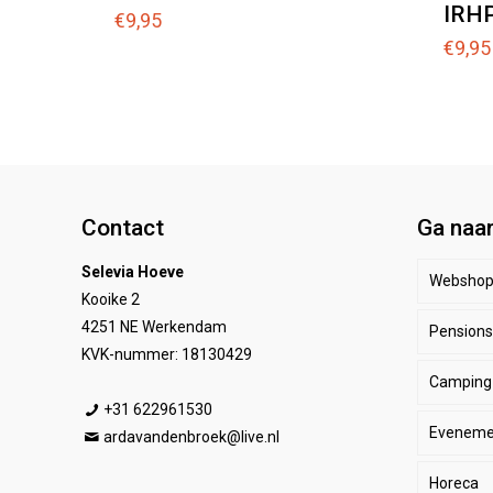
IRHP
€
9,95
€
9,95
Contact
Ga naa
Selevia Hoeve
Websho
Kooike 2
4251 NE Werkendam
Pensionst
Paar
KVK-nummer: 18130429
Camping
Ruite
Be
+31 622961530
Eveneme
Stal
E
He
ardavandenbroek@live.nl
Horeca
SALE
De
Da