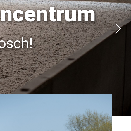
encentrum
osch!