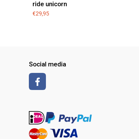
ride unicorn
Esp
€
29,95
€
69,
Social media