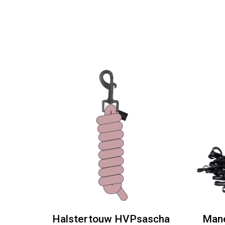
Halstertouw HVPsascha
Mane