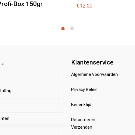
rofi-Box 150gr
€
12,50
r…
Klantenservice
Algemene Voorwaarden
p
Privacy Beleid
alling
d
r
enbeschermers
Bedenktijd
nten
HBO
renkleding
Retourneren
Verzenden
kens
mes paardrijkleding