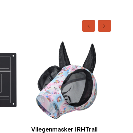
Vliegenmasker IRHTrail
HVPL