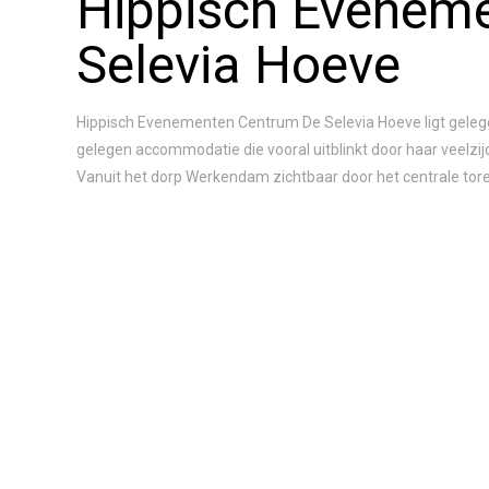
Hippisch Evenem
Selevia Hoeve
Hippisch Evenementen Centrum De Selevia Hoeve ligt gelegen
gelegen accommodatie die vooral uitblinkt door haar veelzi
Vanuit het dorp Werkendam zichtbaar door het centrale toren