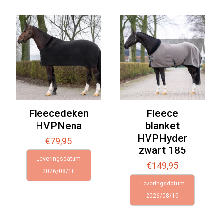
Fleecedeken
Fleece
HVPNena
blanket
HVPHyder
€
79,95
zwart 185
Leveringsdatum
€
149,95
2026/08/10
Leveringsdatum
2026/08/10