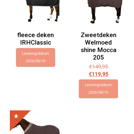
fleece deken
Zweetdeken
IRHClassic
Welmoed
shine Mocca
Leveringsdatum
205
2026/08/10
Oorspronke
€
149,95
prijs
Huidige
€
119,95
was:
prijs
Leveringsdatum
€149,95.
is:
2026/08/10
€119,95.