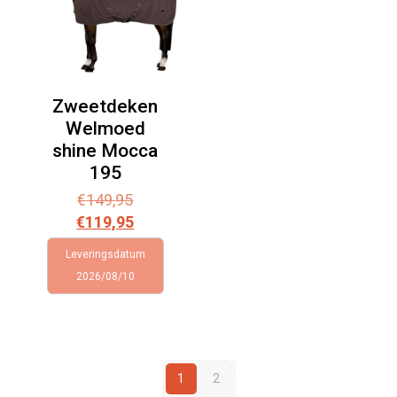
Zweetdeken
Welmoed
shine Mocca
195
Oorspronkelijke
€
149,95
prijs
Huidige
€
119,95
was:
prijs
Leveringsdatum
€149,95.
is:
2026/08/10
€119,95.
1
2