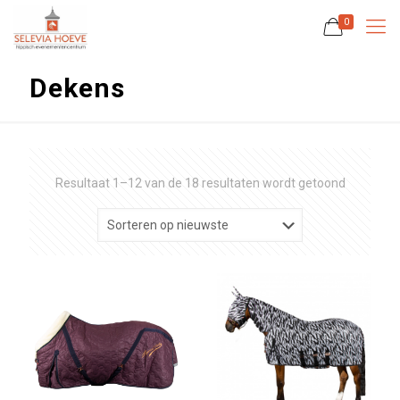
0
Dekens
Gesortee
Resultaat 1–12 van de 18 resultaten wordt getoond
op
nieuwste