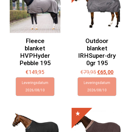
Fleece
Outdoor
blanket
blanket
HVPHyder
IRHSuper-dry
Pebble 195
0gr 195
Oorspronkelijk
Huidige
€
149,95
€
79,95
€
65,00
prijs
prijs
Leveringsdatum
Leveringsdatum
was:
is:
2026/08/10
2026/08/10
€79,95.
€65,00.