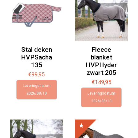
Stal deken
Fleece
HVPSacha
blanket
135
HVPHyder
zwart 205
€
99,95
€
149,95
Leveringsdatum
2026/08/10
Leveringsdatum
2026/08/10