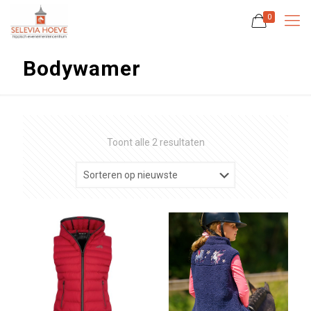
0
Bodywamer
Gesorteerd
Toont alle 2 resultaten
op
nieuwste