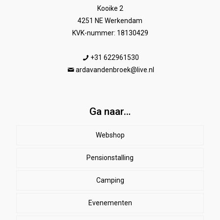
Kooike 2
4251 NE Werkendam
KVK-nummer: 18130429
+31 622961530
ardavandenbroek@live.nl
Ga naar…
Webshop
Pensionstalling
Paard
Beenbeschermers
Camping
Ruiter
Evenementen
Herenkleding
Stal
EHBO