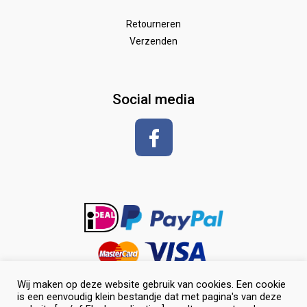
Wedstrijd
Speelgoed
Borstels
Retourneren
Verzenden
Zadeldekken & toebehoren
Shirt met korte mouwen
hoeven
glansspray en antiklit
Social media
Shampoos
vlechten en toiletteren
Wij maken op deze website gebruik van cookies. Een cookie
is een eenvoudig klein bestandje dat met pagina's van deze