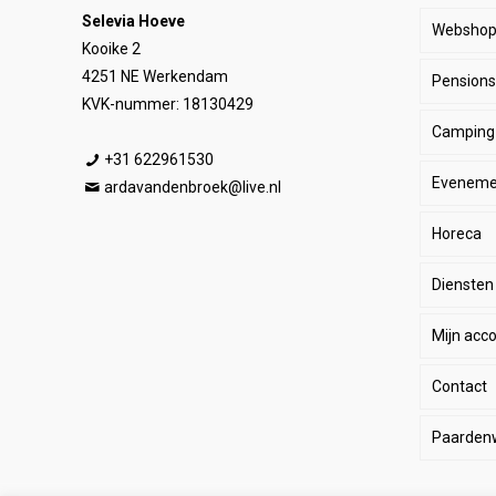
Selevia Hoeve
Websho
Kooike 2
4251 NE Werkendam
Pensionst
Paar
KVK-nummer: 18130429
Camping
Ruite
Be
+31 622961530
Eveneme
Stal
E
He
ardavandenbroek@live.nl
Horeca
SALE
De
Da
Diensten
Wink
Ha
Ki
Mijn acc
Li
Sp
Contact
Lo
Le
Paarden
Pa
Paard
Eq