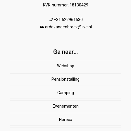
KVK-nummer: 18130429
+31 622961530
ardavandenbroek@live.nl
Ga naar…
Webshop
Pensionstalling
Paard
Beenbeschermers
Camping
Ruiter
Evenementen
Herenkleding
Stal
EHBO
Dames paardrijkleding
Horeca
SALE
Dekens