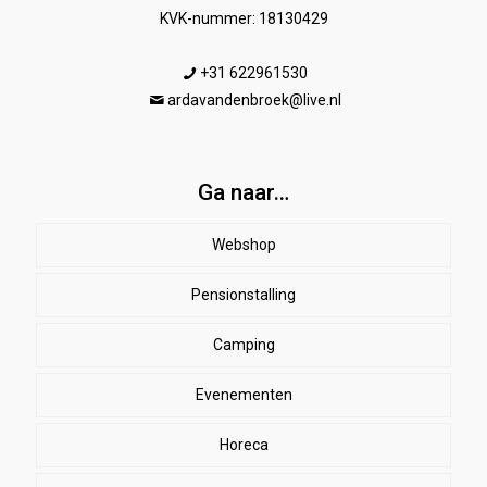
KVK-nummer: 18130429
+31 622961530
ardavandenbroek@live.nl
Ga naar…
Webshop
Pensionstalling
Paard
Beenbeschermers
Camping
Ruiter
Evenementen
Herenkleding
Stal
EHBO
Dames paardrijkleding
Horeca
SALE
Dekens