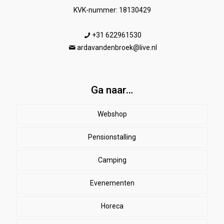
KVK-nummer: 18130429
+31 622961530
ardavandenbroek@live.nl
Ga naar…
Webshop
Pensionstalling
Paard
Beenbeschermers
Camping
Ruiter
Evenementen
Herenkleding
Stal
EHBO
Dames paardrijkleding
Horeca
SALE
Dekens