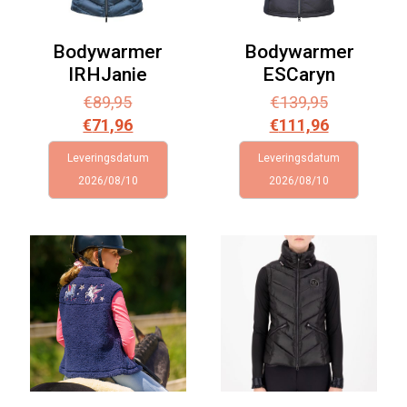
Bodywarmer
Bodywarmer
IRHJanie
ESCaryn
€
89,95
€
139,95
€
71,96
€
111,96
Leveringsdatum
Leveringsdatum
2026/08/10
2026/08/10