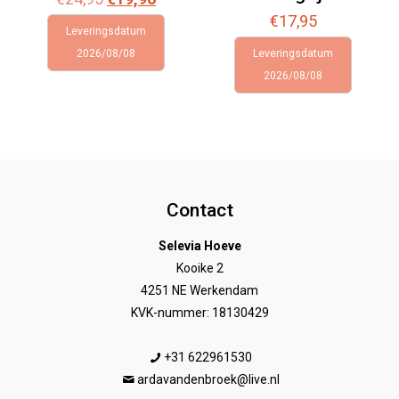
prijs
prijs
€
17,95
Leveringsdatum
was:
is:
2026/08/08
Leveringsdatum
€24,95.
€19,96.
2026/08/08
Contact
Selevia Hoeve
Kooike 2
4251 NE Werkendam
KVK-nummer: 18130429
+31 622961530
ardavandenbroek@live.nl