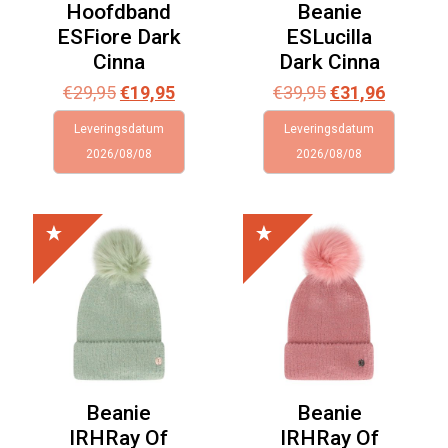
Hoofdband
Beanie
ESFiore Dark
ESLucilla
Cinna
Dark Cinna
Oorspronkelijke
Huidige
Oorspronkelijk
Huidige
€
29,95
€
19,95
€
39,95
€
31,96
prijs
prijs
prijs
prijs
Leveringsdatum
Leveringsdatum
was:
is:
was:
is:
2026/08/08
2026/08/08
€29,95.
€19,95.
€39,95.
€31,96.
Beanie
Beanie
IRHRay Of
IRHRay Of