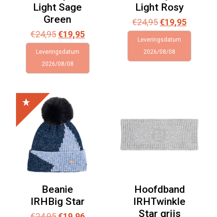
Light Sage
Light Rosy
Green
Oorspronkelijk
Huidige
€
24,95
€
19,95
Oorspronkelijke
Huidige
prijs
prijs
€
24,95
€
19,95
Leveringsdatum
prijs
prijs
was:
is:
Leveringsdatum
2026/08/08
was:
is:
€24,95.
€19,95.
2026/08/08
€24,95.
€19,95.
Beanie
Hoofdband
IRHBig Star
IRHTwinkle
Star grijs
Oorspronkelijke
Huidige
€
24,95
€
19,96