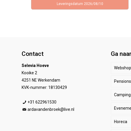
Leveringsdatum 2026/08/10
Contact
Ga naa
Selevia Hoeve
Websho
Kooike 2
4251 NE Werkendam
Pensionst
Paar
KVK-nummer: 18130429
Camping
Ruite
Be
+31 622961530
Eveneme
Stal
E
He
ardavandenbroek@live.nl
Horeca
SALE
De
Da