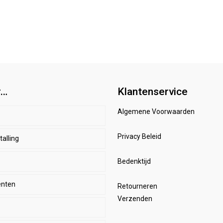
r…
Klantenservice
Algemene Voorwaarden
p
Privacy Beleid
alling
d
r
enbeschermers
Bedenktijd
nten
HBO
renkleding
Retourneren
Verzenden
kens
mes paardrijkleding