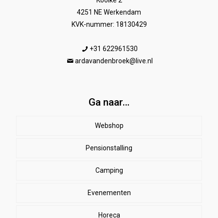
Kooike 2
4251 NE Werkendam
KVK-nummer: 18130429
+31 622961530
ardavandenbroek@live.nl
Ga naar…
Webshop
Pensionstalling
Paard
Beenbeschermers
Camping
Ruiter
Evenementen
Herenkleding
Stal
EHBO
Dames paardrijkleding
Horeca
SALE
Dekens