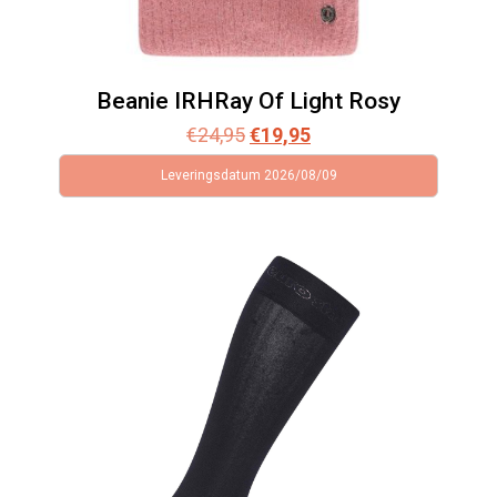
Beanie IRHRay Of Light Rosy
Oorspronkelijke
Huidige
€
24,95
€
19,95
prijs
prijs
Leveringsdatum 2026/08/09
was:
is:
€24,95.
€19,95.