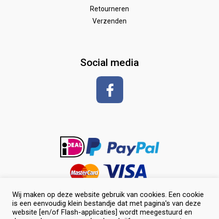
Wedstrijd
Speelgoed
Borstels
Retourneren
Verzenden
Zadeldekken & toebehoren
Shirt met korte mouwen
hoeven
glansspray en antiklit
Social media
Shampoos
vlechten en toiletteren
Wij maken op deze website gebruik van cookies. Een cookie
is een eenvoudig klein bestandje dat met pagina's van deze
website [en/of Flash-applicaties] wordt meegestuurd en