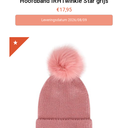
Hoofdband IRHTwinkle Star grijs
€
17,95
Leveringsdatum 2026/08/09