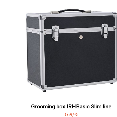
nieuwste
Grooming box IRHBasic Slim line
€
69,95