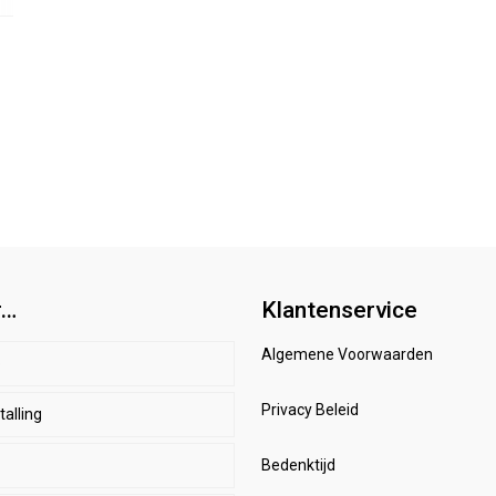
r…
Klantenservice
Algemene Voorwaarden
p
Privacy Beleid
alling
d
r
enbeschermers
Bedenktijd