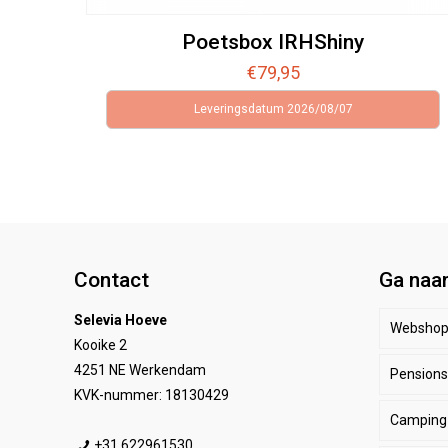
Poetsbox IRHShiny
€
79,95
Leveringsdatum 2026/08/07
Contact
Ga naa
Selevia Hoeve
Websho
Kooike 2
4251 NE Werkendam
Pensionst
Paar
KVK-nummer: 18130429
Camping
Ruite
Be
+31 622961530