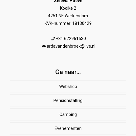
Selevia Hoeve
Kooike 2
4251 NE Werkendam
KVK-nummer: 18130429
+31 622961530
ardavandenbroek@live.nl
Ga naar…
Webshop
Pensionstalling
Paard
Beenbeschermers
Camping
Ruiter
Evenementen
Herenkleding
Stal
EHBO