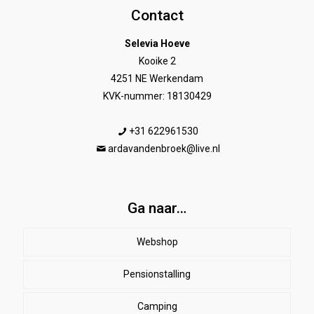
Contact
Selevia Hoeve
Kooike 2
4251 NE Werkendam
KVK-nummer: 18130429
+31 622961530
ardavandenbroek@live.nl
Ga naar…
Webshop
Pensionstalling
Paard
Beenbeschermers
Camping
Ruiter