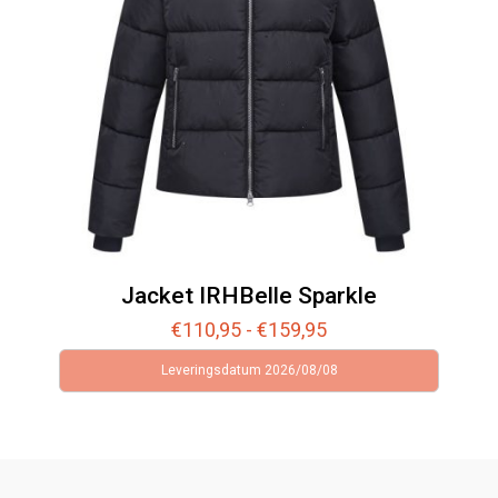
Jacket IRHBelle Sparkle
Prijsklasse:
€
110,95
-
€
159,95
€110,95
Leveringsdatum 2026/08/08
tot
€159,95