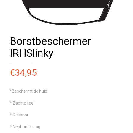
Borstbeschermer
IRHSlinky
€
34,95
*Beschermt de huid
* Zachte feel
* Rekbaar
* Nepbont kraag