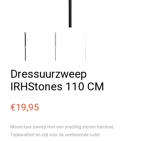
Dressuurzweep
IRHStones 110 CM
€
19,95
Mooie luxe zweep met een prachtig stenen handvat.
Topkwaliteit en stijl voor de veeleisende ruiter