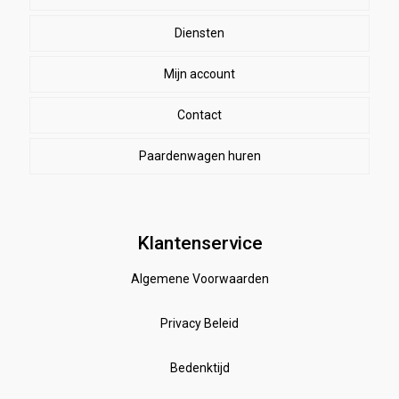
Halsters & touwen
Winkelmand
Diensten
bodywarmers
zweetdekens
Kinderen
Lange mouw en trainingsshirts
Mijn account
Sporen en zwepen
vliegendekens
Likstenen
Jassen
Lederonderhoud
Contact
paardrijbroeken
winterdekens
Winterjassen
Longeren
rijbroeken
Paardenwagen huren
Paardensnoepjes
T-shirts en Tops
Vesten
Paardenwagen reserveren
Equine empire
Truien en Vesten
Bodywamer
Algemene Voorwaarden verhuren paardenwagen
Lange mouw en trainingsshirts
paardenpraat
Anti -vlieg
Klantenservice
Algemene Voorwaarden
kleding accessoires
Speelgoed stal
rijbroeken
Supplementen en verzorging
handschoenen
Privacy Beleid
poetsen en toiletteren
pony dekjes
Bedenktijd