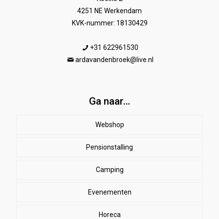
4251 NE Werkendam
KVK-nummer: 18130429
+31 622961530
ardavandenbroek@live.nl
Ga naar…
Webshop
Pensionstalling
Paard
Beenbeschermers
Camping
Ruiter
Evenementen
Herenkleding
Stal
EHBO
Dames paardrijkleding
Horeca
SALE
Dekens