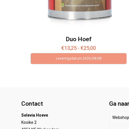
Duo Hoef
Prijsklasse:
€
13,25
-
€
25,00
€13,25
Leveringsdatum 2026/08/08
tot
€25,00
Contact
Ga naa
Selevia Hoeve
Websho
Kooike 2