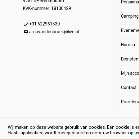
4251 NE Werkendam
Pensionst
Paar
KVK-nummer: 18130429
Camping
Ruite
Be
+31 622961530
Eveneme
Stal
E
He
ardavandenbroek@live.nl
Horeca
SALE
De
Da
Diensten
Wink
Ha
Ki
Mijn acc
Li
Sp
Contact
Lo
Le
Paarden
Pa
Paard
Eq
Wij maken op deze website gebruik van cookies. Een cookie is e
© Selevia Hoeve. Alle rechten voorbehouden. |
Website lat
Algem
Ant
Flash-applicaties] wordt meegestuurd en door uw browser op u
paard