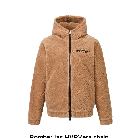
Bomber jas HVPVera chain