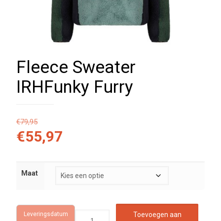
Fleece Sweater
IRHFunky Furry
€
79,95
€
55,97
Maat
Leveringsdatum
Toevoegen aan