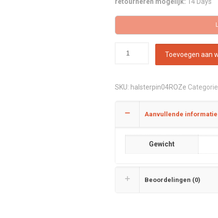
retourneren mogelijk:
14 Days
Toevoegen aan 
SKU:
halsterpin04ROZe
Categorie
Aanvullende informatie
Gewicht
Beoordelingen (0)