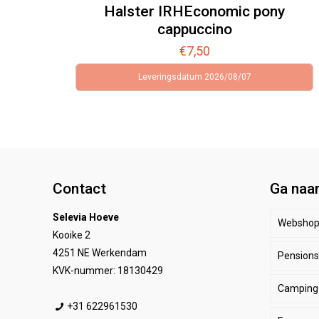
Halster IRHEconomic pony
cappuccino
€
7,50
Leveringsdatum 2026/08/07
Contact
Ga naa
Selevia Hoeve
Websho
Kooike 2
4251 NE Werkendam
Pensionst
Paar
KVK-nummer: 18130429
Camping
Ruite
Be
+31 622961530