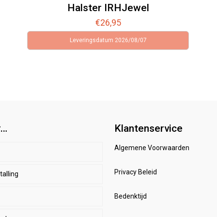
Halster IRHJewel
€
26,95
Leveringsdatum 2026/08/07
r…
Klantenservice
Algemene Voorwaarden
p
Privacy Beleid
alling
d
r
enbeschermers
Bedenktijd