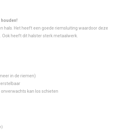
e houden!
s en hals. Het heeft een goede riemsluiting waardoor deze
. Ook heeft dit halster sterk metaalwerk.
meer in de riemen)
 verstelbaar
t onverwachts kan los schieten
n)