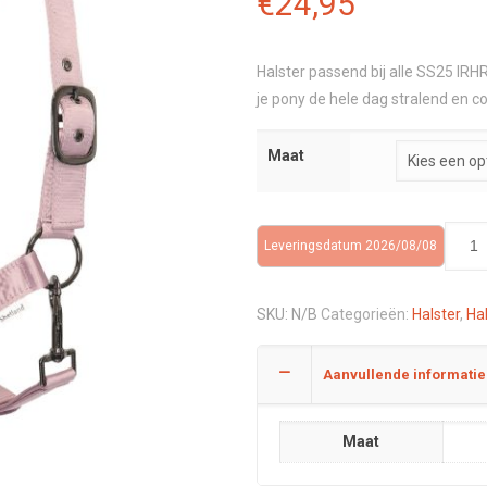
€
24,95
Halster passend bij alle SS25 IR
je pony de hele dag stralend en c
Maat
Leveringsdatum 2026/08/08
SKU:
N/B
Categorieën:
Halster
,
Ha
Aanvullende informatie
Maat