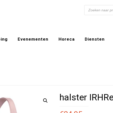
Producten
zoeken
ing
Evenementen
Horeca
Diensten
halster IRHR