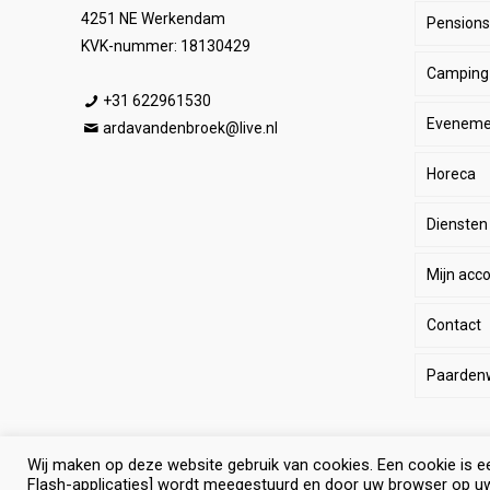
4251 NE Werkendam
Pensionst
Paar
KVK-nummer: 18130429
Camping
Ruite
Be
+31 622961530
Eveneme
Stal
E
He
ardavandenbroek@live.nl
Horeca
SALE
De
Da
Diensten
Wink
Ha
Ki
Mijn acc
Li
Sp
Contact
Lo
Le
Paarden
Pa
Paard
Eq
Wij maken op deze website gebruik van cookies. Een cookie is e
© Selevia Hoeve. Alle rechten voorbehouden. |
Website lat
Algem
Ant
Flash-applicaties] wordt meegestuurd en door uw browser op u