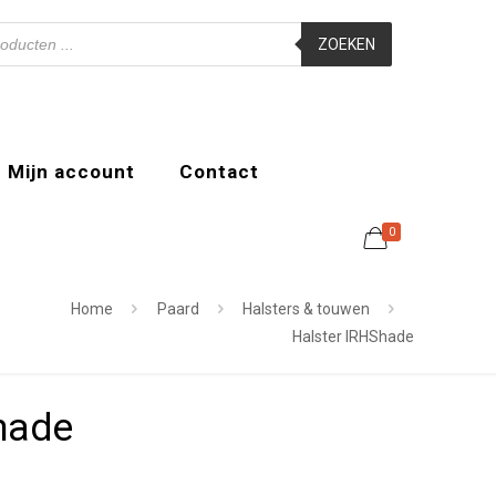
ZOEKEN
Mijn account
Contact
0
Home
Paard
Halsters & touwen
Halster IRHShade
hade