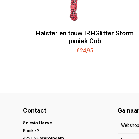
Halster en touw IRHGlitter Storm
paniek Cob
€
24,95
Contact
Ga naa
Selevia Hoeve
Websho
Kooike 2
4251 NE Werkendam