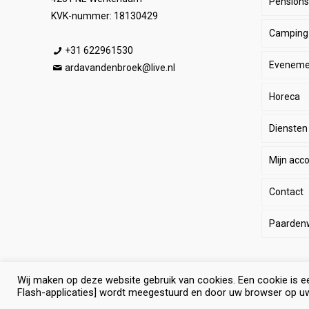
Pensionst
Paar
KVK-nummer: 18130429
Camping
Ruite
Be
+31 622961530
Eveneme
Stal
E
He
ardavandenbroek@live.nl
Horeca
SALE
De
Da
Diensten
Wink
Ha
Ki
Mijn acc
Li
Sp
Contact
Lo
Le
Paarden
Pa
Paard
Eq
Wij maken op deze website gebruik van cookies. Een cookie is e
© Selevia Hoeve. Alle rechten voorbehouden. |
Website lat
Algem
Ant
Flash-applicaties] wordt meegestuurd en door uw browser op u
paard