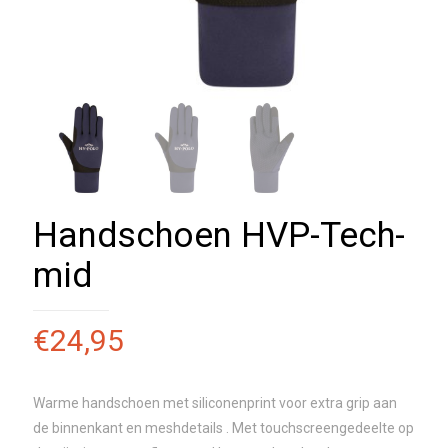
Handschoen HVP-Tech-
mid
€
24,95
Warme handschoen met siliconenprint voor extra grip aan
de binnenkant en meshdetails . Met touchscreengedeelte op