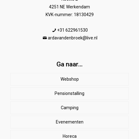
4251 NE Werkendam
KVK-nummer: 18130429
+31 622961530
ardavandenbroek@live.nl
Ga naar…
Webshop
Pensionstalling
Paard
Beenbeschermers
Camping
Ruiter
Evenementen
Herenkleding
Stal
EHBO
Dames paardrijkleding
Horeca
SALE
Dekens