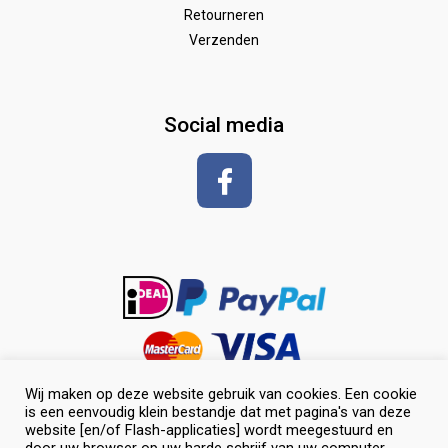
Wedstrijd
Speelgoed
Borstels
Retourneren
Verzenden
Zadeldekken & toebehoren
Shirt met korte mouwen
hoeven
glansspray en antiklit
Social media
Shampoos
vlechten en toiletteren
Wij maken op deze website gebruik van cookies. Een cookie
is een eenvoudig klein bestandje dat met pagina's van deze
website [en/of Flash-applicaties] wordt meegestuurd en