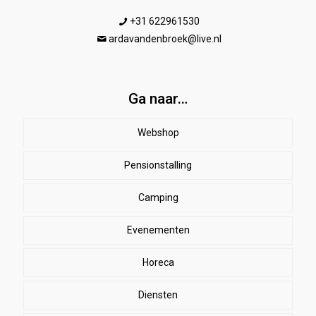
+31 622961530
ardavandenbroek@live.nl
Ga naar…
Webshop
Pensionstalling
Paard
Beenbeschermers
Camping
Ruiter
Evenementen
Herenkleding
Stal
EHBO
Dames paardrijkleding
Horeca
SALE
Dekens
Halsters & touwen
Winkelmand
Diensten
bodywarmers
zweetdekens
Kinderen