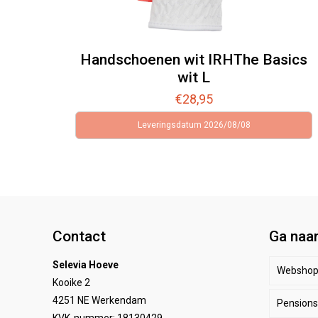
Handschoenen wit IRHThe Basics
wit L
€
28,95
Leveringsdatum 2026/08/08
Contact
Ga naa
Selevia Hoeve
Websho
Kooike 2
4251 NE Werkendam
Pensionst
Paar