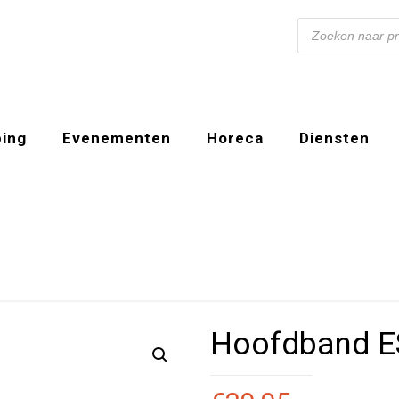
Producten
zoeken
ing
Evenementen
Horeca
Diensten
Hoofdband E