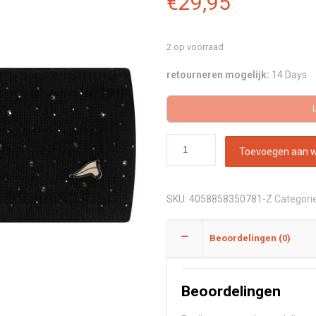
€
29,95
2 op voorraad
retourneren mogelijk:
14 Days
Toevoegen aan 
SKU:
4058858350781-Z
Categori
Beoordelingen (0)
Beoordelingen