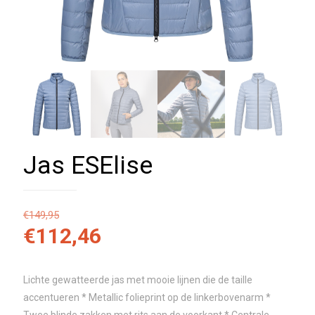
Jas ESElise
€
149,95
€
112,46
Lichte gewatteerde jas met mooie lijnen die de taille
accentueren * Metallic folieprint op de linkerbovenarm *
Twee blinde zakken met rits aan de voorkant * Centrale