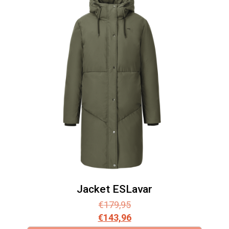
Jacket ESLavar
€
179,95
€
143,96