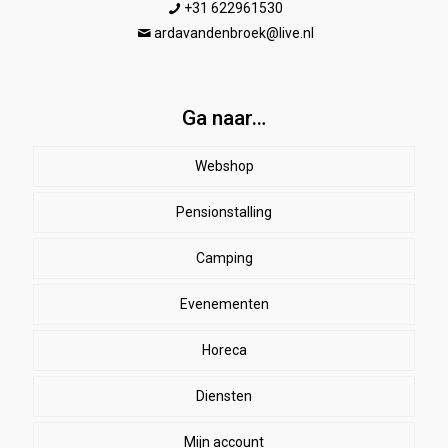
+31 622961530
ardavandenbroek@live.nl
Ga naar…
Webshop
Pensionstalling
Paard
Beenbeschermers
Camping
Ruiter
Evenementen
Herenkleding
Stal
EHBO
Dames paardrijkleding
Horeca
SALE
Dekens
Halsters & touwen
Winkelmand
Diensten
bodywarmers
zweetdekens
Kinderen
Lange mouw en trainingsshirts
Mijn account
Sporen en zwepen
vliegendekens
Likstenen
Jassen