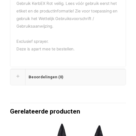
Gebruik KerbEX Rot veilig. Lees vóór gebruik eerst het
etiket en de productinformatie! Zie voor toepassing en
gebruik het
Wettelijk Gebruiksvoorschrift /
Gebruiksaanwijzing
.
Exclusief sprayer.
Deze is apart mee te bestellen.
Beoordelingen (0)
Gerelateerde producten