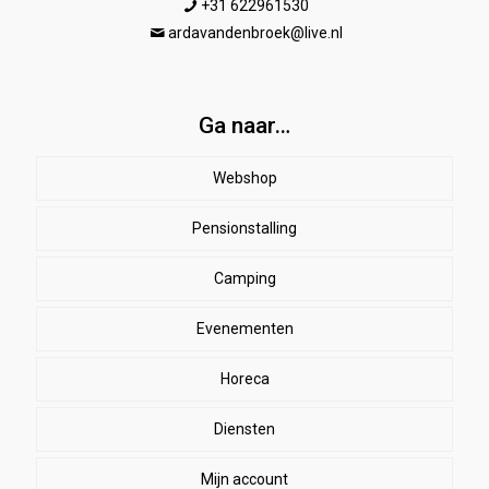
+31 622961530
ardavandenbroek@live.nl
Ga naar…
Webshop
Pensionstalling
Paard
Beenbeschermers
Camping
Ruiter
Evenementen
Herenkleding
Stal
EHBO
Dames paardrijkleding
Horeca
SALE
Dekens
Halsters & touwen
Winkelmand
Diensten
bodywarmers
zweetdekens
Kinderen
Lange mouw en trainingsshirts
Mijn account
Sporen en zwepen
vliegendekens
Likstenen
Jassen