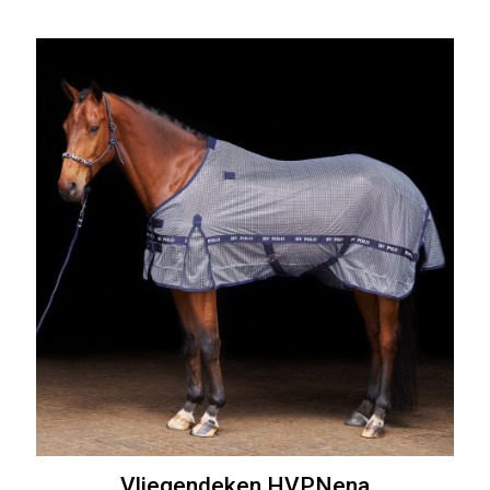
Vliegendeken HVPNena