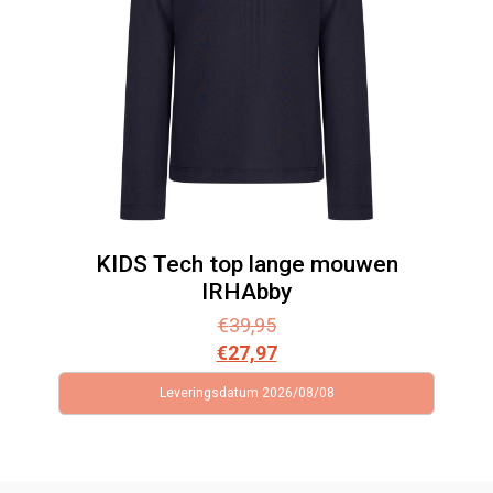
KIDS Tech top lange mouwen
IRHAbby
€
39,95
€
27,97
Leveringsdatum 2026/08/08