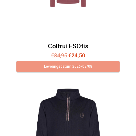
Coltrui ESOtis
Oorspronkelijke
Huidige
€
34,95
€
24,50
prijs
prijs
Leveringsdatum 2026/08/08
was:
is:
€34,95.
€24,50.