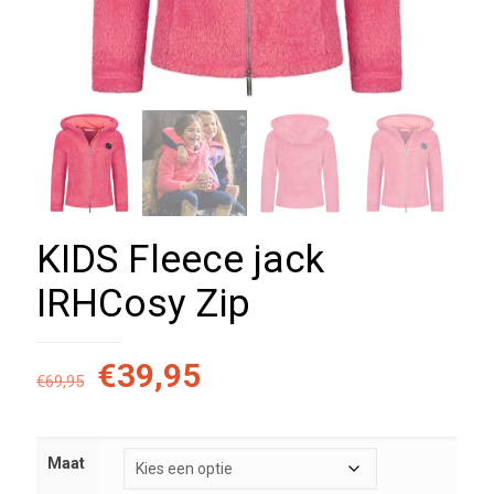
KIDS Fleece jack
IRHCosy Zip
Oorspronkelijke
Huidige
€
39,95
€
69,95
prijs
prijs
was:
is:
Maat
€69,95.
€39,95.