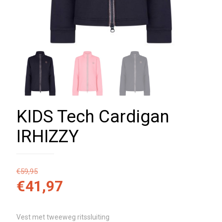
KIDS Tech Cardigan
IRHIZZY
€
59,95
€
41,97
Vest met tweeweg ritssluiting