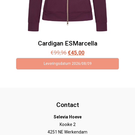
Cardigan ESMarcella
Oorspronkelijke
Huidige
€
99,96
€
45,00
prijs
prijs
Leveringsdatum 2026/08/09
was:
is:
€99,96.
€45,00.
Contact
Selevia Hoeve
Kooike 2
4251 NE Werkendam