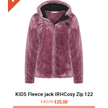
KIDS Fleece jack IRHCosy Zip 122
Oorspronkelijke
Huidige
€
49,95
€
35,00
prijs
prijs