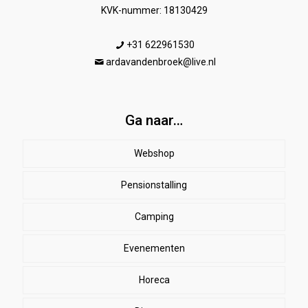
KVK-nummer: 18130429
+31 622961530
ardavandenbroek@live.nl
Ga naar…
Webshop
Pensionstalling
Paard
Beenbeschermers
Camping
Ruiter
Evenementen
Herenkleding
Stal
EHBO
Dames paardrijkleding
Horeca
SALE
Dekens