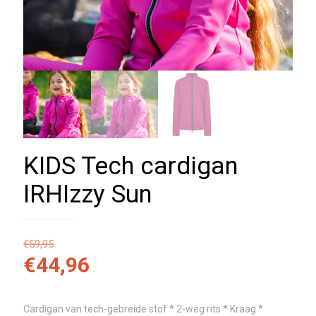
KIDS Tech cardigan
IRHIzzy Sun
€
59,95
€
44,96
Cardigan van tech-gebreide stof * 2-weg rits * Kraag *