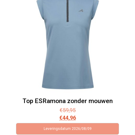
Top ESRamona zonder mouwen
€
59,95
€
44,96
Leveringsdatum 2026/08/09