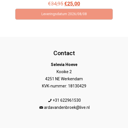
Oorspronkelijke
Huidige
€
34,95
€
25,00
prijs
prijs
Leveringsdatum 2026/08/08
was:
is:
€34,95.
€25,00.
Contact
Selevia Hoeve
Kooike 2
4251 NE Werkendam
KVK-nummer: 18130429
+31 622961530
ardavandenbroek@live.nl