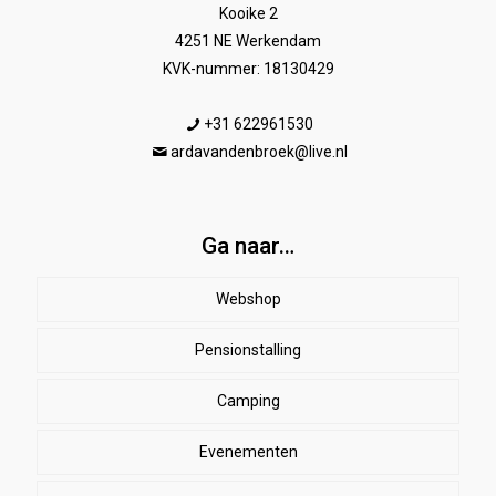
Kooike 2
4251 NE Werkendam
KVK-nummer: 18130429
+31 622961530
ardavandenbroek@live.nl
Ga naar…
Webshop
Pensionstalling
Paard
Beenbeschermers
Camping
Ruiter
Evenementen
Herenkleding
Stal
EHBO