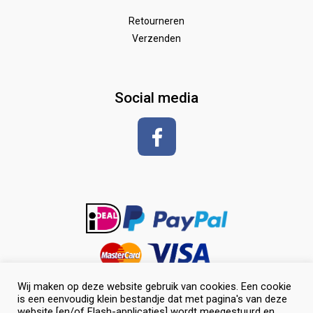
Wedstrijd
Speelgoed
Borstels
Retourneren
Verzenden
Zadeldekken & toebehoren
Shirt met korte mouwen
hoeven
glansspray en antiklit
Social media
Shampoos
vlechten en toiletteren
Wij maken op deze website gebruik van cookies. Een cookie
is een eenvoudig klein bestandje dat met pagina's van deze
website [en/of Flash-applicaties] wordt meegestuurd en