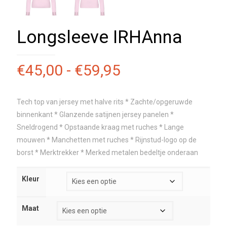
Longsleeve IRHAnna
Prijsklasse:
€
45,00
-
€
59,95
€45,00
tot
Tech top van jersey met halve rits * Zachte/opgeruwde
€59,95
binnenkant * Glanzende satijnen jersey panelen *
Sneldrogend * Opstaande kraag met ruches * Lange
mouwen * Manchetten met ruches * Rijnstud-logo op de
borst * Merktrekker * Merked metalen bedeltje onderaan
Kleur
Maat