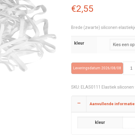
€
2,55
Brede (zwarte) siliconen elastiekj
kleur
Leveringsdatum 2026/08/08
SKU:
ELAS0111 Elastiek siliconen 
Aanvullende informatie
kleur