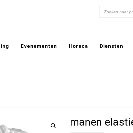
Producten
zoeken
ing
Evenementen
Horeca
Diensten
manen elasti