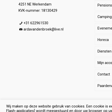
4251 NE Werkendam
Pensionst
Paar
KVK-nummer: 18130429
Camping
Ruite
Be
+31 622961530
Eveneme
Stal
E
He
ardavandenbroek@live.nl
Horeca
SALE
De
Da
Diensten
Wink
Ha
Ki
Mijn acc
Li
Sp
Contact
Lo
Le
Paarden
Pa
Paard
Eq
Wij maken op deze website gebruik van cookies. Een cookie is e
© Selevia Hoeve. Alle rechten voorbehouden. |
Website lat
Algem
Ant
Flash-applicaties] wordt meegestuurd en door uw browser op u