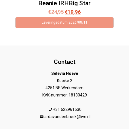
Beanie IRHBig Star
Oorspronkelijke
Huidige
€
24,95
€
19,96
prijs
prijs
Leveringsdatum 2026/08/11
was:
is:
€24,95.
€19,96.
Contact
Selevia Hoeve
Kooike 2
4251 NE Werkendam
KVK-nummer: 18130429
+31 622961530
ardavandenbroek@live.nl