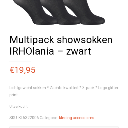
Multipack showsokken
IRHOlania – zwart
€
19,95
Lichtgewicht sokken * Zachte kwaliteit * 3-pack * Logo glitter
print
Uitverkocht
SKU:
KL5322006
Categorie:
kleding accessoires