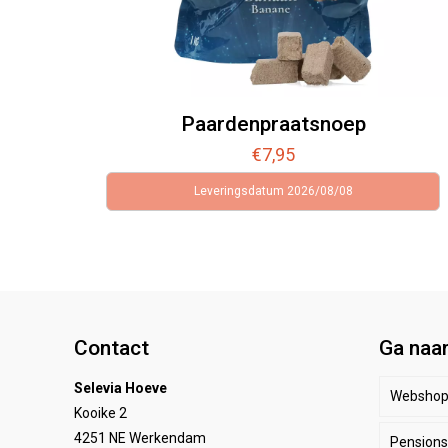
Paardenpraatsnoep
€
7,95
Leveringsdatum 2026/08/08
Contact
Ga naa
Selevia Hoeve
Websho
Kooike 2
4251 NE Werkendam
Pensionst
Paar