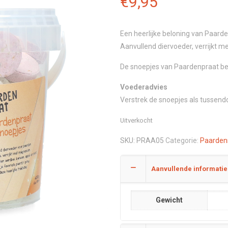
€
9,95
Een heerlijke beloning van Paarde
Aanvullend diervoeder, verrijkt 
De snoepjes van Paardenpraat be
Voederadvies
Verstrek de snoepjes als tussendo
Uitverkocht
SKU:
PRAA05
Categorie:
Paarden
Aanvullende informatie
Gewicht