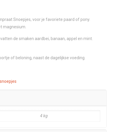
npraat Snoepjes, voor je favoriete paard of pony.
met magnesium.
vatten de smaken aardbei, banaan, appel en mint.
ortje of beloning, naast de dagelijkse voeding.
snoepjes
4 kg