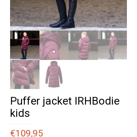
Puffer jacket IRHBodie
kids
€
109,95