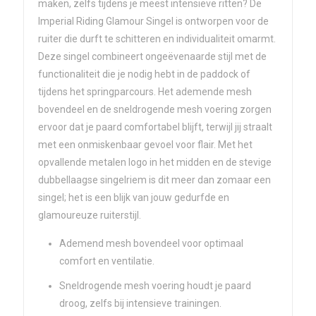
maken, zelfs tijdens je meest intensieve ritten? De
Imperial Riding Glamour Singel is ontworpen voor de
ruiter die durft te schitteren en individualiteit omarmt.
Deze singel combineert ongeëvenaarde stijl met de
functionaliteit die je nodig hebt in de paddock of
tijdens het springparcours. Het ademende mesh
bovendeel en de sneldrogende mesh voering zorgen
ervoor dat je paard comfortabel blijft, terwijl jij straalt
met een onmiskenbaar gevoel voor flair. Met het
opvallende metalen logo in het midden en de stevige
dubbellaagse singelriem is dit meer dan zomaar een
singel; het is een blijk van jouw gedurfde en
glamoureuze ruiterstijl.
Ademend mesh bovendeel voor optimaal
comfort en ventilatie.
Sneldrogende mesh voering houdt je paard
droog, zelfs bij intensieve trainingen.