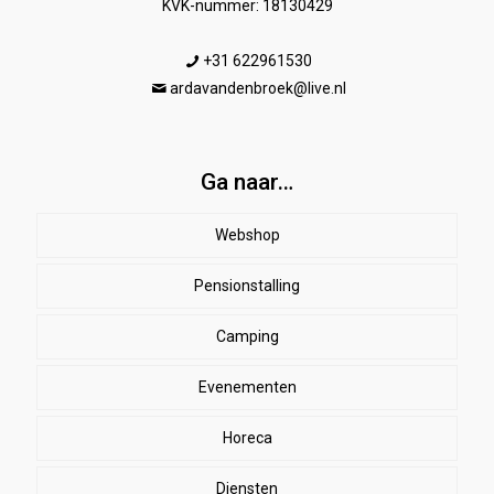
KVK-nummer: 18130429
+31 622961530
ardavandenbroek@live.nl
Ga naar…
Webshop
Pensionstalling
Paard
Beenbeschermers
Camping
Ruiter
Evenementen
Herenkleding
Stal
EHBO
Dames paardrijkleding
Horeca
SALE
Dekens
Halsters & touwen
Winkelmand
Diensten
bodywarmers
zweetdekens
Kinderen