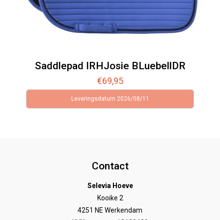
Saddlepad IRHJosie BLuebellDR
€
69,95
Leveringsdatum 2026/08/11
Contact
Selevia Hoeve
Kooike 2
4251 NE Werkendam