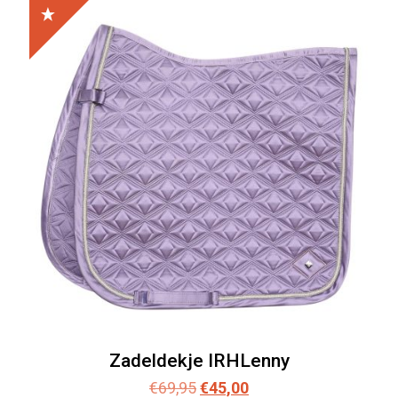
Zadeldekje IRHLenny
Oorspronkelijke
Huidige
€
69,95
€
45,00