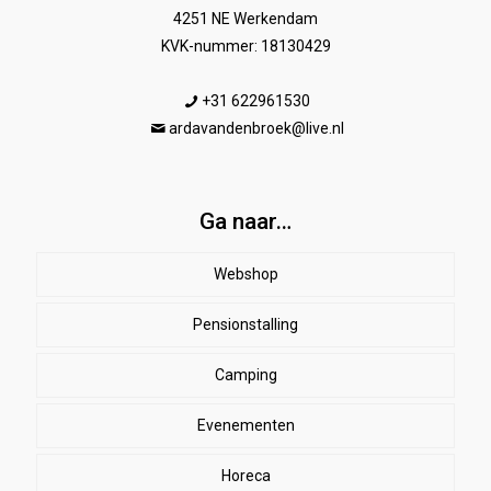
4251 NE Werkendam
KVK-nummer: 18130429
+31 622961530
ardavandenbroek@live.nl
Ga naar…
Webshop
Pensionstalling
Paard
Beenbeschermers
Camping
Ruiter
Evenementen
Herenkleding
Stal
EHBO
Dames paardrijkleding
Horeca
SALE
Dekens