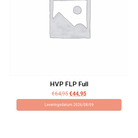
HVP FLP Full
Oorspronkelijke
Huidige
€
64,95
€
44,95
prijs
prijs
Leveringsdatum 2026/08/09
was:
is:
€64,95.
€44,95.