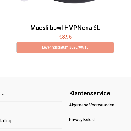
Muesli bowl HVPNena 6L
€
8,95
Leveringsdatum 2026/08/10
r…
Klantenservice
Algemene Voorwaarden
p
Privacy Beleid
alling
d