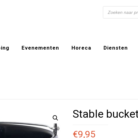
Producten
zoeken
ing
Evenementen
Horeca
Diensten
Stable buck
€
9,95