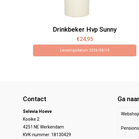
Drinkbeker Hvp Sunny
€
24,95
Leveringsdatum 2026/08/10
Contact
Ga naa
Selevia Hoeve
Websho
Kooike 2
4251 NE Werkendam
Pensionst
Paar
KVK-nummer: 18130429