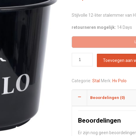
Stijlvolle 12-liter stalemmer van
retourneren mogelijk:
14 Days
Toevoegen aan 
Categorie:
Stal
Merk:
Hv Polo
Beoordelingen (0)
Beoordelingen
Er zijn nog geen beoordelingen