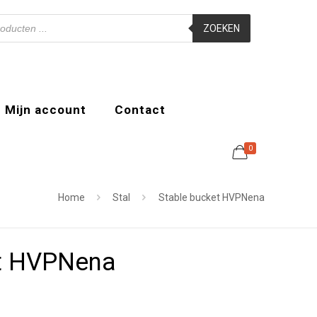
ZOEKEN
Mijn account
Contact
0
Home
Stal
Stable bucket HVPNena
et HVPNena