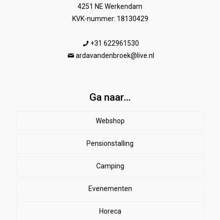
4251 NE Werkendam
KVK-nummer: 18130429
+31 622961530
ardavandenbroek@live.nl
Ga naar…
Webshop
Pensionstalling
Paard
Beenbeschermers
Camping
Ruiter
Evenementen
Herenkleding
Stal
EHBO
Dames paardrijkleding
Horeca
SALE
Dekens