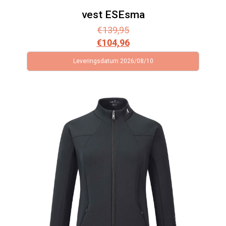
vest ESEsma
€
139,95
€
104,96
Leveringsdatum 2026/08/10