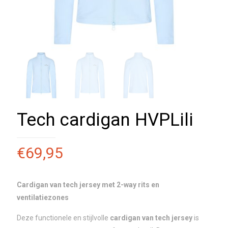
Tech cardigan HVPLili
€
69,95
Cardigan van tech jersey met 2-way rits en
ventilatiezones
Deze functionele en stijlvolle
cardigan van tech jersey
is