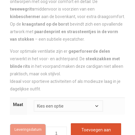
ontworpen met oog voor comfort en detail. De
tweewegrits
middenvoor is voorzien van een
kinbeschermer
aan de bovenkant, voor extra draagcomfort.
Op de
kraagstand op de borst
bevindt zich een opvallende
artwork met
paardenprint en strassteentjes in de vorm
van stokken
– een subtiele eyecatcher.
Voor optimale ventilatie zijn er
geperforeerde delen
verwerkt in het voor- en achterpand. De
steekzakken met
blinde rits
in het voorpand maken deze cardigan niet alleen
praktisch, maar ook stijlvol.
Ideaal voor sportieve activiteiten of als modieuze laag in je
dagelijkse outfit.
Maat
Leveringsdatum
Toevoegen aan