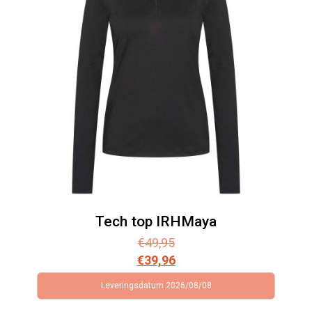
Tech top IRHMaya
€
49,95
€
39,96
Leveringsdatum 2026/08/08