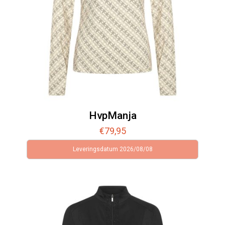
HvpManja
€
79,95
Leveringsdatum 2026/08/08