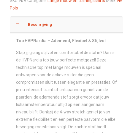
SKU:
N/B
Categorie:
Lange mouw en trainingsshirts
Merk:
Hv
Polo
Beschrijving
Top HVPNardia – Ademend, Flexibel & Stijlvol
Stap jij graag stijlvol en comfortabel de stal in? Dan is
de HVPNardia top jouw perfecte metgezel! Deze
technische top met lange mouwen is speciaal
ontworpen voor de actieve ruiter die geen
compromissen sluit tussen elegantie en prestaties. Of
je nu intensief traint of ontspannen geniet van de
paarden, de ademende stof zorgt ervoor dat jouw
lichaamstemperatuur altijd op een aangenaam
niveau blijft. Dankzij de 4-way stretch geniet je van
extreme flexibiliteit en een perfecte pasvorm die elke
beweging moeiteloos volgt. De zachte stof biedt