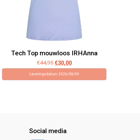
Tech Top mouwloos IRHAnna
Oorspronkelijke
Huidige
€
44,95
€
30,00
prijs
prijs
Leveringsdatum 2026/08/09
was:
is:
€44,95.
€30,00.
Social media