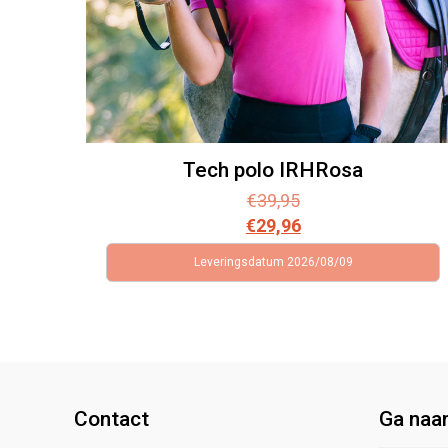
Tech polo IRHRosa
€
39,95
€
29,96
Leveringsdatum 2026/08/09
Contact
Ga naa