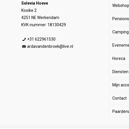
Selevia Hoeve
Websho
Kooike 2
4251 NE Werkendam
Pensionst
Paar
KVK-nummer: 18130429
Camping
Ruite
Be
+31 622961530
Eveneme
Stal
E
He
ardavandenbroek@live.nl
Horeca
SALE
De
Da
Diensten
Wink
Ha
Ki
Mijn acc
Li
Sp
Contact
Lo
Le
Paarden
Pa
Paard
Eq