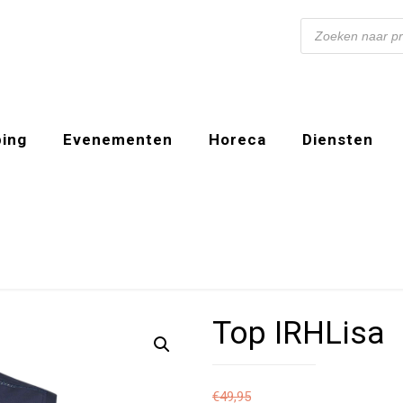
Producten
zoeken
ing
Evenementen
Horeca
Diensten
Top IRHLisa
€
49,95