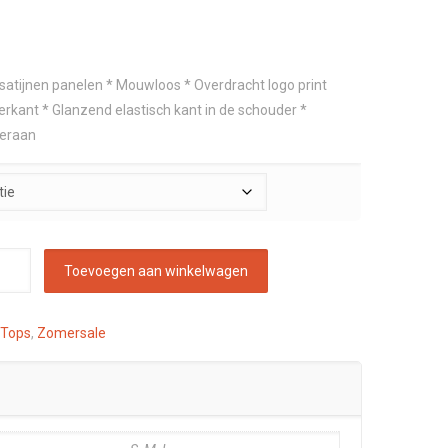
e satijnen panelen * Mouwloos * Overdracht logo print
erkant * Glanzend elastisch kant in de schouder *
deraan
Toevoegen aan winkelwagen
 Tops
,
Zomersale