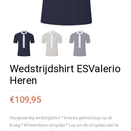
Wedstrijdshirt ESValerio
Heren
€
109,95
Hoogwaardig wedstrijdshirt * Intarsia gebreid logo op de
kraag * Afneembare stropdas * Lus om de stropdas vast te