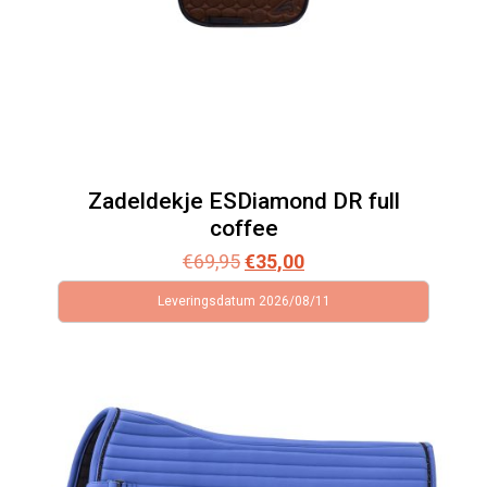
Zadeldekje ESDiamond DR full
coffee
Oorspronkelijke
Huidige
€
69,95
€
35,00
prijs
prijs
Leveringsdatum 2026/08/11
was:
is:
€69,95.
€35,00.