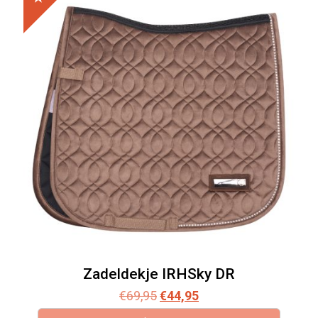
Zadeldekje IRHSky DR
Oorspronkelijke
Huidige
€
69,95
€
44,95
prijs
prijs