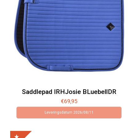
Saddlepad IRHJosie BLuebellDR
€
69,95
Leveringsdatum 2026/08/11