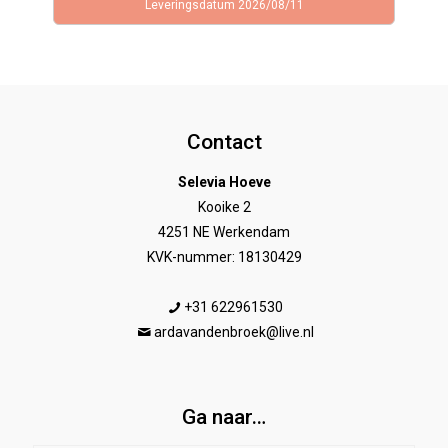
Leveringsdatum 2026/08/11
was:
is:
€69,95.
€44,95.
Contact
Selevia Hoeve
Kooike 2
4251 NE Werkendam
KVK-nummer: 18130429
+31 622961530
ardavandenbroek@live.nl
Ga naar…