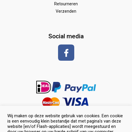
Wedstrijd
Speelgoed
Borstels
Retourneren
Verzenden
Zadeldekken & toebehoren
Shirt met korte mouwen
hoeven
glansspray en antiklit
Social media
Shampoos
vlechten en toiletteren
Wij maken op deze website gebruik van cookies. Een cookie
is een eenvoudig klein bestandje dat met pagina's van deze
website [en/of Flash-applicaties] wordt meegestuurd en
door uw browser op uw harde schrijf van uw computer