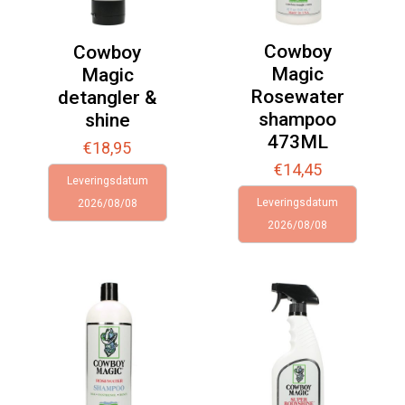
Cowboy
Cowboy
Magic
Magic
Rosewater
detangler &
shampoo
shine
473ML
€
18,95
€
14,45
Leveringsdatum
Leveringsdatum
2026/08/08
2026/08/08