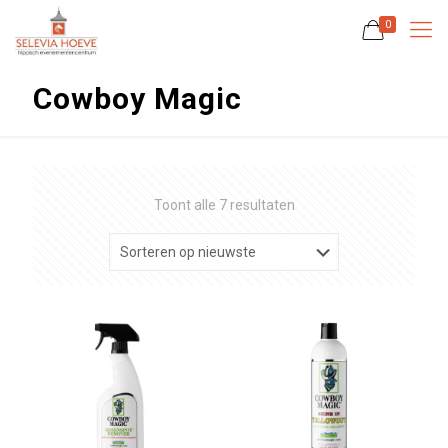
0
Cowboy Magic
Gesorteerd
Toont alle 7 resultaten
op
nieuwste