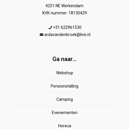
4251 NE Werkendam
KVK-nummer: 18130429
+31 622961530
ardavandenbroek@live.nl
Ga naar…
Webshop
Pensionstalling
Paard
Beenbeschermers
Camping
Ruiter
Evenementen
Herenkleding
Stal
EHBO
Dames paardrijkleding
Horeca
SALE
Dekens